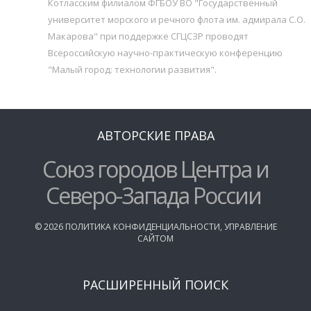
Котласским филиалом ФГБОУ ВО "Государственный
университет морского и речного флота им. адмирала С.О.
Макарова" при поддержке СГЦСЗР проводят
Всероссийскую научно-практическую конференцию
"Малый город: технологии развития".
АВТОРСКИЕ ПРАВА
Союз городов Центра и
Северо-Запада России
©
2026
ПОЛИТИКА КОНФИДЕНЦИАЛЬНОСТИ
,
УПРАВЛЕНИЕ
САЙТОМ
РАСШИРЕННЫЙ ПОИСК