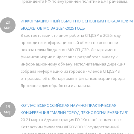
Президента РФ по внутренней политике Е.Н.Грачёвым.
ИНФОРМАЦИОННЫЙ ОБМЕН ПО ОСНОВНЫМ ПОКАЗАТЕЛЯМ
20
мая
БЮДЖЕТОВ МО ЗА 2024-2025 ГОДЫ
В соответствии с планом работы СГЦСЗР в 2026 году
проводится информационный обмен по основным
показателям бюджетов МО СГЦСЗР. Департамент
финансов мэрии г. Ярославля разработал анкету к
информационному обмену. Исполнительная дирекция
собрала информацию из городов - членов СГЦСЗР и
отправила её в Департамент финансов мэрии города
Ярославля для обработки и анализа.
КОТЛАС. ВСЕРОССИЙСКАЯ НАУЧНО-ПРАКТИЧЕСКАЯ
19
мар
КОНФЕРЕНЦИЯ "МАЛЫЙ ГОРОД: ТЕХНОЛОГИИ РАЗВИТИЯ"
20-21 марта Администрация ГО "Котлас" совместно с
Котласским филиалом ФГБОУ ВО "Государственный
университет морского и речного флота им. адмирала С.О.