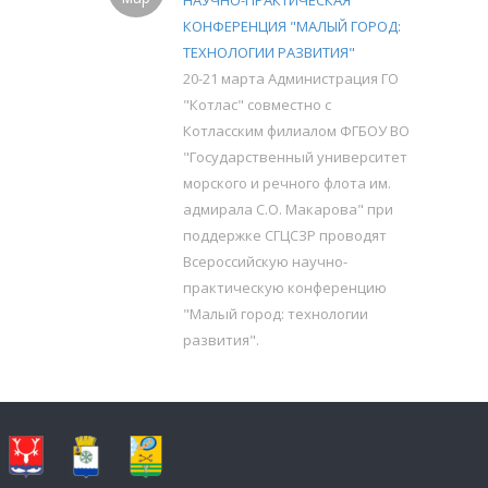
НАУЧНО-ПРАКТИЧЕСКАЯ
КОНФЕРЕНЦИЯ "МАЛЫЙ ГОРОД:
ТЕХНОЛОГИИ РАЗВИТИЯ"
20-21 марта Администрация ГО
"Котлас" совместно с
Котласским филиалом ФГБОУ ВО
"Государственный университет
морского и речного флота им.
адмирала С.О. Макарова" при
поддержке СГЦСЗР проводят
Всероссийскую научно-
практическую конференцию
"Малый город: технологии
развития".