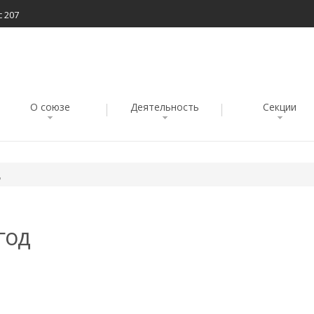
с 207
О союзе
Деятельность
Секции
д
год