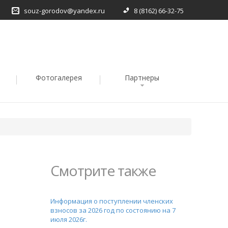
souz-gorodov@yandex.ru
8 (8162) 66-32-75
Фотогалерея
Партнеры
Смотрите также
Информация о поступлении членских
взносов за 2026 год по состоянию на 7
июля 2026г.