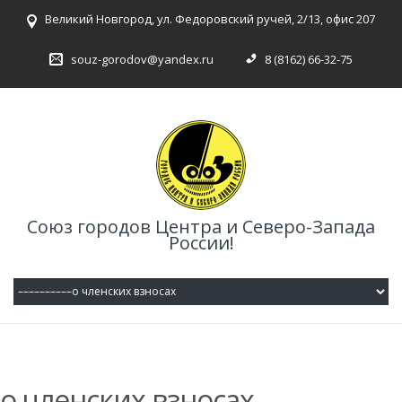
Великий Новгород, ул. Федоровский ручей, 2/13, офис 207
souz-gorodov@yandex.ru
8 (8162) 66-32-75
Союз городов Центра и Северо-Запада
России!
о членских взносах