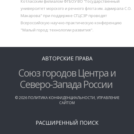
Котласским филиалом ФГБОУ ВО "Государственный
университет морского и речного флота им. адмирала С.О.
Макарова" при поддержке СГЦСЗР проводят
Всероссийскую научно-практическую конференцию
"Малый город: технологии развития".
АВТОРСКИЕ ПРАВА
Союз городов Центра и
Северо-Запада России
©
2026
ПОЛИТИКА КОНФИДЕНЦИАЛЬНОСТИ
,
УПРАВЛЕНИЕ
САЙТОМ
РАСШИРЕННЫЙ ПОИСК