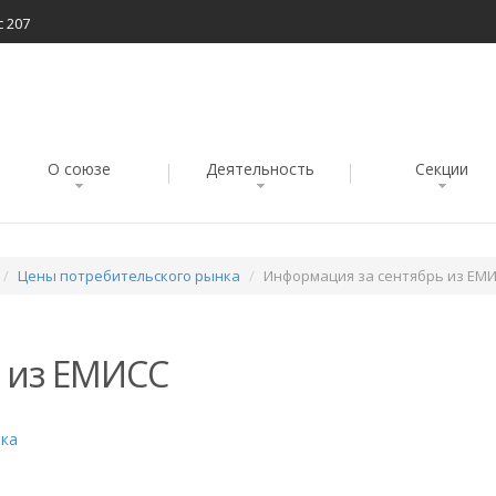
с 207
О союзе
Деятельность
Секции
Цены потребительского рынка
Информация за сентябрь из ЕМ
 из ЕМИСС
нка