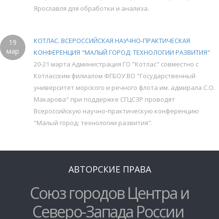
Ярославля для обработки и анализа.
КОТЛАС. ВСЕРОССИЙСКАЯ НАУЧНО-ПРАКТИЧЕСКАЯ
19
мар
КОНФЕРЕНЦИЯ "МАЛЫЙ ГОРОД: ТЕХНОЛОГИИ РАЗВИТИЯ"
20-21 марта Администрация ГО "Котлас" совместно с
Котласским филиалом ФГБОУ ВО "Государственный
университет морского и речного флота им. адмирала С.О.
Макарова" при поддержке СГЦСЗР проводят
Всероссийскую научно-практическую конференцию
"Малый город: технологии развития".
АВТОРСКИЕ ПРАВА
Союз городов Центра и
Северо-Запада России