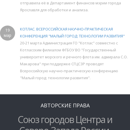
отправила её в Департамент финансов мэрии города
Ярославля для обработки и анализа.
КОТЛАС. ВСЕРОССИЙСКАЯ НАУЧНО-ПРАКТИЧЕСКАЯ
19
мар
КОНФЕРЕНЦИЯ "МАЛЫЙ ГОРОД: ТЕХНОЛОГИИ РАЗВИТИЯ"
20-21 марта Администрация ГО "Котлас" совместно с
Котласским филиалом ФГБОУ ВО "Государственный
университет морского и речного флота им. адмирала С.О.
Макарова" при поддержке СГЦСЗР проводят
Всероссийскую научно-практическую конференцию
"Малый город: технологии развития".
АВТОРСКИЕ ПРАВА
Союз городов Центра и