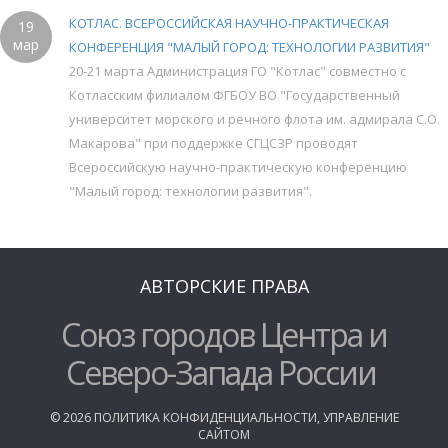
КОТЛАС. ВСЕРОССИЙСКАЯ НАУЧНО-ПРАКТИЧЕСКАЯ
19
мар
КОНФЕРЕНЦИЯ "МАЛЫЙ ГОРОД: ТЕХНОЛОГИИ РАЗВИТИЯ"
20-21 марта Администрация ГО "Котлас" совместно с
Котласским филиалом ФГБОУ ВО "Государственный
университет морского и речного флота им. адмирала С.О.
Макарова" при поддержке СГЦСЗР проводят
Всероссийскую научно-практическую конференцию
"Малый город: технологии развития".
АВТОРСКИЕ ПРАВА
Союз городов Центра и
Северо-Запада России
©
2026
ПОЛИТИКА КОНФИДЕНЦИАЛЬНОСТИ
,
УПРАВЛЕНИЕ
САЙТОМ