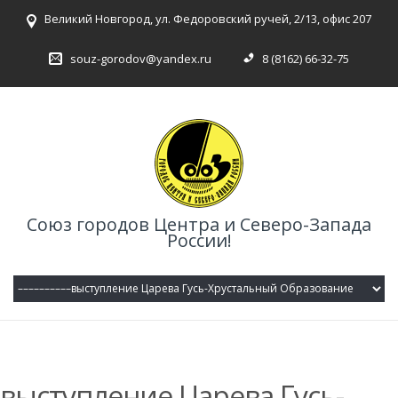
Великий Новгород, ул. Федоровский ручей, 2/13, офис 207
souz-gorodov@yandex.ru
8 (8162) 66-32-75
Союз городов Центра и Северо-Запада
России!
выступление Царева Гусь-