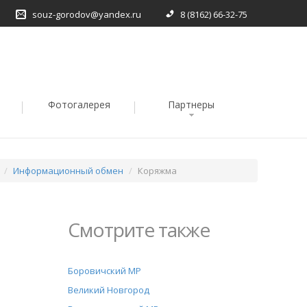
souz-gorodov@yandex.ru
8 (8162) 66-32-75
Фотогалерея
Партнеры
Информационный обмен
Коряжма
Смотрите также
Боровичский МР
Великий Новгород