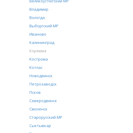
Великоустюгский МР
Владимир
Вологда
Выборгский МР
Иваново
Калининград
Коряжма
Кострома
Котлас
Новодвинск
Петрозаводск
Псков
Северодвинск
Смоленск
Старорусский МР
Сыктывкар