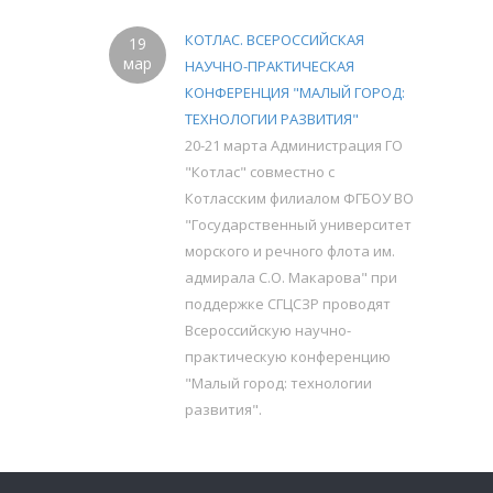
КОТЛАС. ВСЕРОССИЙСКАЯ
19
мар
НАУЧНО-ПРАКТИЧЕСКАЯ
КОНФЕРЕНЦИЯ "МАЛЫЙ ГОРОД:
ТЕХНОЛОГИИ РАЗВИТИЯ"
20-21 марта Администрация ГО
"Котлас" совместно с
Котласским филиалом ФГБОУ ВО
"Государственный университет
морского и речного флота им.
адмирала С.О. Макарова" при
поддержке СГЦСЗР проводят
Всероссийскую научно-
практическую конференцию
"Малый город: технологии
развития".