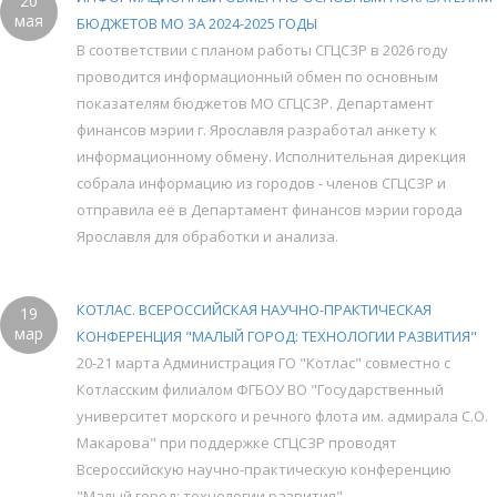
20
мая
БЮДЖЕТОВ МО ЗА 2024-2025 ГОДЫ
В соответствии с планом работы СГЦСЗР в 2026 году
проводится информационный обмен по основным
показателям бюджетов МО СГЦСЗР. Департамент
финансов мэрии г. Ярославля разработал анкету к
информационному обмену. Исполнительная дирекция
собрала информацию из городов - членов СГЦСЗР и
отправила её в Департамент финансов мэрии города
Ярославля для обработки и анализа.
КОТЛАС. ВСЕРОССИЙСКАЯ НАУЧНО-ПРАКТИЧЕСКАЯ
19
мар
КОНФЕРЕНЦИЯ "МАЛЫЙ ГОРОД: ТЕХНОЛОГИИ РАЗВИТИЯ"
20-21 марта Администрация ГО "Котлас" совместно с
Котласским филиалом ФГБОУ ВО "Государственный
университет морского и речного флота им. адмирала С.О.
Макарова" при поддержке СГЦСЗР проводят
Всероссийскую научно-практическую конференцию
"Малый город: технологии развития".