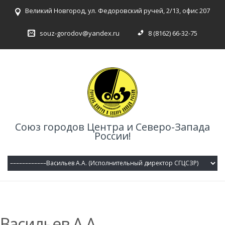
Великий Новгород, ул. Федоровский ручей, 2/13, офис 207
souz-gorodov@yandex.ru
8 (8162) 66-32-75
Союз городов Центра и Северо-Запада
России!
Васильев А.А.