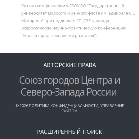
Котласским филиалом ФГБОУ ВО "Государственный
университет морского и речного флота им. адмирала С.О.
Макарова" при поддержке СГЦСЗР проводят
Всероссийскую научно-практическую конференцию
"Малый город: технологии развития".
АВТОРСКИЕ ПРАВА
Союз городов Центра и
Северо-Запада России
©
2026
ПОЛИТИКА КОНФИДЕНЦИАЛЬНОСТИ
,
УПРАВЛЕНИЕ
САЙТОМ
РАСШИРЕННЫЙ ПОИСК