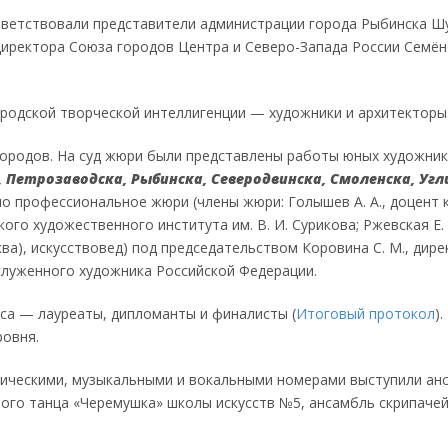
иветствовали представители администрации города Рыбинска Ш
 директора Союза городов Центра и Северо-Запада России Семёно
родской творческой интеллигенции — художники и архитекторы
 городов. На суд жюри были представлены работы юных художник
, Петрозаводска, Рыбинска, Северодвинска, Смоленска, Угл
ло профессиональное жюри (члены жюри: Голышев А. А., доцент
о художественного института им. В. И. Сурикова; Ржевская Е. 
а), искусствовед) под председательством Коровина С. М., дире
служенного художника Российской Федерации.
са — лауреаты, дипломанты и финалисты (
Итоговый протокол
)
овня.
афическими, музыкальными и вокальными номерами выступили ан
одного танца «Черемушка» школы искусств №5, ансамбль скрипач