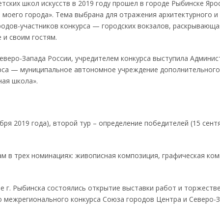
тских школ искусств в 2019 году прошел в городе Рыбинске Яро
л моего города». Тема выбрана для отражения архитектурного и
ородов-участников конкурса — городских вокзалов, раскрывающа
 и своим гостям.
Северо-Запада России, учредителем конкурса выступила Админис
курса — муниципальное автономное учреждение дополнительного
ная школа».
бря 2019 года), второй тур – определение победителей (15 сент
м в трех номинациях: живописная композиция, графическая ком
е г. Рыбинска состоялись открытие выставки работ и торжеств
о межрегионального конкурса Союза городов Центра и Северо-