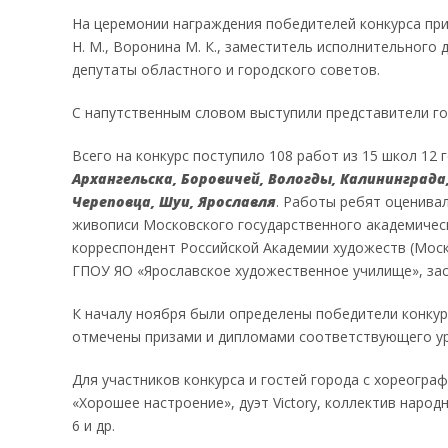
На церемонии награждения победителей конкурса пр
Н. М., Воронина М. К., заместитель исполнительного
депутаты областного и городского советов.
С напутственным словом выступили представители го
Всего на конкурс поступило 108 работ из 15 школ 12
Архангельска, Боровичей, Вологды, Калининграда
Череповца, Шуи, Ярославля
. Работы ребят оценива
живописи Московского государственного академическог
корреспондент Российской Академии художеств (Москв
ГПОУ ЯО «Ярославское художественное училище», за
К началу ноября были определены победители конкур
отмечены призами и дипломами соответствующего ур
Для участников конкурса и гостей города с хореогр
«Хорошее настроение», дуэт Victory, коллектив нар
6 и др.