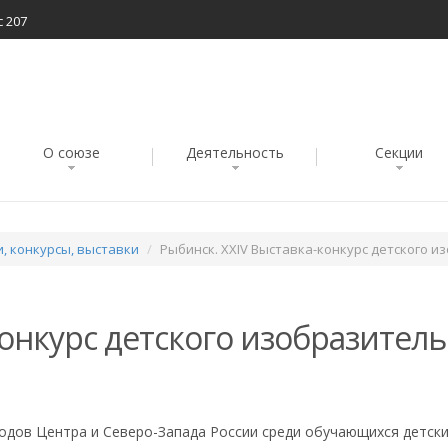
с 207
О союзе
Деятельность
Секции
, конкурсы, выставки
Рыбинск. XXIV Выставка-конкурс детского 
конкурс детского изобразител
одов Центра и Северо-Запада России среди обучающихся детск