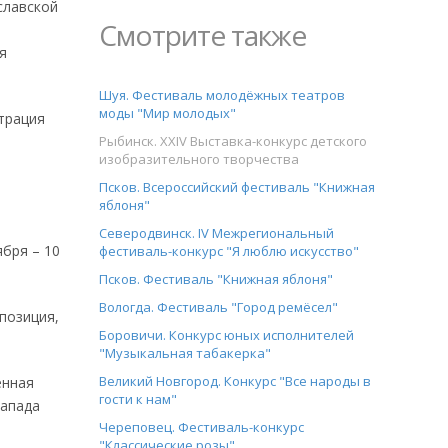
славской
Смотрите также
я
Шуя. Фестиваль молодёжных театров
моды "Мир молодых"
трация
Рыбинск. XXIV Выставка-конкурс детского
изобразительного творчества
Псков. Всероссийский фестиваль "Книжная
яблоня"
Северодвинск. IV Межрегиональный
ября – 10
фестиваль-конкурс "Я люблю искусство"
Псков. Фестиваль "Книжная яблоня"
Вологда. Фестиваль "Город ремёсел"
позиция,
Боровичи. Конкурс юных исполнителей
"Музыкальная табакерка"
Великий Новгород. Конкурс "Все народы в
енная
гости к нам"
Запада
Череповец. Фестиваль-конкурс
"Классические розы"