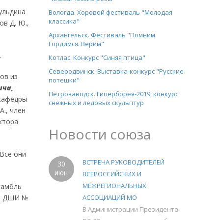
ульдина
Вологда. Хоровой фестиваль "Молодая
классика"
в Д. Ю.,
Архангельск. Фестиваль "Помним.
Гордимся. Верим"
.
Котлас. Конкурс "Синяя птица"
Северодвинск. Выставка-конкурс "Русские
ов из
потешки"
ича,
Петрозаводск. Гиперборея-2019, конкурс
 кафедры
снежных и ледовых скульптур
А., член
ктора
Новости союза
. Все они
ВСТРЕЧА РУКОВОДИТЕЛЕЙ
30
июн
ВСЕРОССИЙСКИХ И
МЕЖРЕГИОНАЛЬНЫХ
самбль
ей ДШИ №
АССОЦИАЦИЙ МО
В Администрации Президента