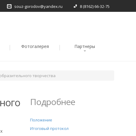
souz-gorodov@yandex.ru
8 (8162) 66-32-75
Фотогалерея
Партнеры
изобразительного творчества
ьного
Подробнее
Положение
Итоговый протокол
их