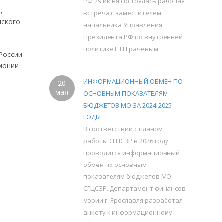
РФ 29 июня состоялась рабочая
,
встреча с заместителем
нского
начальника Управления
Президента РФ по внутренней
политике Е.Н.Грачёвым.
России
емонии
ИНФОРМАЦИОННЫЙ ОБМЕН ПО
20
мая
ОСНОВНЫМ ПОКАЗАТЕЛЯМ
БЮДЖЕТОВ МО ЗА 2024-2025
ГОДЫ
В соответствии с планом
работы СГЦСЗР в 2026 году
проводится информационный
обмен по основным
показателям бюджетов МО
СГЦСЗР. Департамент финансов
мэрии г. Ярославля разработал
анкету к информационному