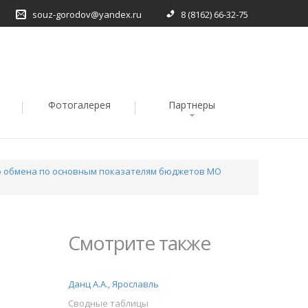
souz-gorodov@yandex.ru
8 (8162) 66-32-75
Фотогалерея
Партнеры
о обмена по основным показателям бюджетов МО
Смотрите также
Данц А.А., Ярославль
Сводные таблицы