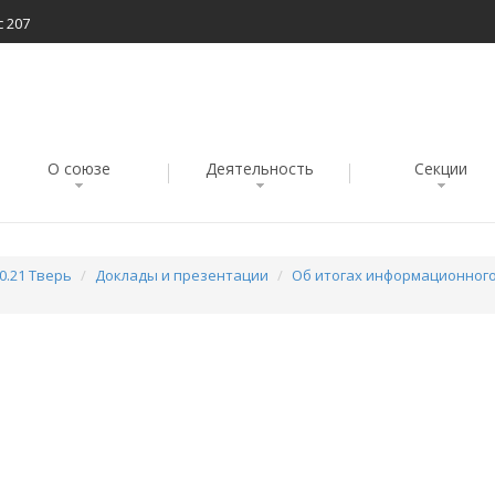
с 207
О союзе
Деятельность
Секции
0.21 Тверь
Доклады и презентации
Об итогах информационног