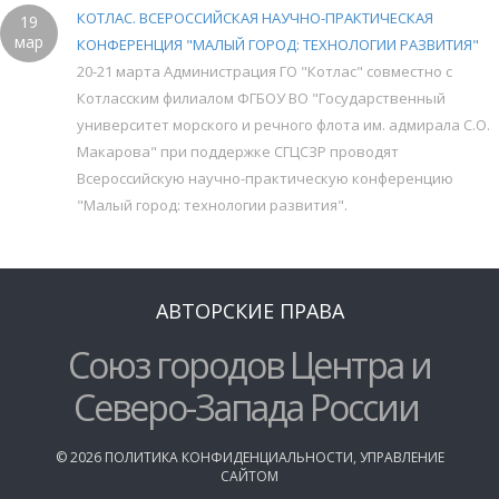
КОТЛАС. ВСЕРОССИЙСКАЯ НАУЧНО-ПРАКТИЧЕСКАЯ
19
мар
КОНФЕРЕНЦИЯ "МАЛЫЙ ГОРОД: ТЕХНОЛОГИИ РАЗВИТИЯ"
20-21 марта Администрация ГО "Котлас" совместно с
Котласским филиалом ФГБОУ ВО "Государственный
университет морского и речного флота им. адмирала С.О.
Макарова" при поддержке СГЦСЗР проводят
Всероссийскую научно-практическую конференцию
"Малый город: технологии развития".
АВТОРСКИЕ ПРАВА
Союз городов Центра и
Северо-Запада России
©
2026
ПОЛИТИКА КОНФИДЕНЦИАЛЬНОСТИ
,
УПРАВЛЕНИЕ
САЙТОМ