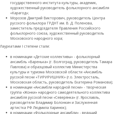
государственного института культуры, академик,
художественный руководитель фольклорного ансамбля
«Карагод»;
Морозов Дмитрий Викторович, руководитель Центра
русского фольклора ГРДНТ им. В. Д. Поленова,
заместитель председателя Правления Российского
фольклорного союза, художественный руководитель
Московского народного хора;
Лауреатами I степени стали:
в номинации «Детские коллективы» - фольклорный
ансамбль «Варенька» (г. Волгоград, руководитель Тамара
Павлова) и образцовый коллектив Министерства
культуры и туризма Московской области «Ансамбль
русской песни «ТИРИРИШНИК» (г.о. Электросталь,
Московская область, руководитель Екатерина Романова);
в номинации «Ансамбли народной песни» - творческая
группа «Жонки» народного самодеятельного коллектива
ансамбля русской песни «Северянка» (г. Ярославль,
руководители Владимир Болонкин и Заслуженная
артистка РФ Людмила Харинюк);
в номинации «Фольклорные ансамбли» - ведущий