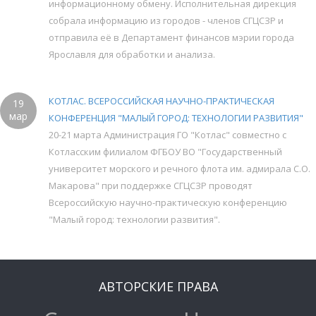
информационному обмену. Исполнительная дирекция
собрала информацию из городов - членов СГЦСЗР и
отправила её в Департамент финансов мэрии города
Ярославля для обработки и анализа.
КОТЛАС. ВСЕРОССИЙСКАЯ НАУЧНО-ПРАКТИЧЕСКАЯ
19
мар
КОНФЕРЕНЦИЯ "МАЛЫЙ ГОРОД: ТЕХНОЛОГИИ РАЗВИТИЯ"
20-21 марта Администрация ГО "Котлас" совместно с
Котласским филиалом ФГБОУ ВО "Государственный
университет морского и речного флота им. адмирала С.О.
Макарова" при поддержке СГЦСЗР проводят
Всероссийскую научно-практическую конференцию
"Малый город: технологии развития".
АВТОРСКИЕ ПРАВА