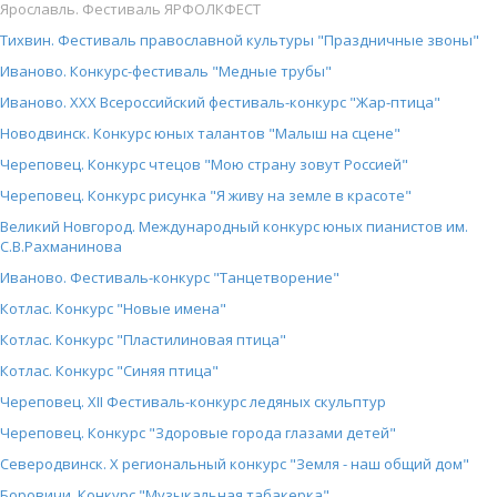
Ярославль. Фестиваль ЯРФОЛКФЕСТ
Тихвин. Фестиваль православной культуры "Праздничные звоны"
Иваново. Конкурс-фестиваль "Медные трубы"
Иваново. XXX Всероссийский фестиваль-конкурс "Жар-птица"
Новодвинск. Конкурс юных талантов "Малыш на сцене"
Череповец. Конкурс чтецов "Мою страну зовут Россией"
Череповец. Конкурс рисунка "Я живу на земле в красоте"
Великий Новгород. Международный конкурс юных пианистов им.
С.В.Рахманинова
Иваново. Фестиваль-конкурс "Танцетворение"
Котлас. Конкурс "Новые имена"
Котлас. Конкурс "Пластилиновая птица"
Котлас. Конкурс "Синяя птица"
Череповец. XII Фестиваль-конкурс ледяных скульптур
Череповец. Конкурс "Здоровые города глазами детей"
Северодвинск. X региональный конкурс "Земля - наш общий дом"
Боровичи. Конкурс "Музыкальная табакерка"