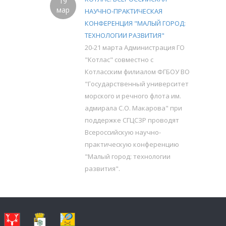
19
мар
НАУЧНО-ПРАКТИЧЕСКАЯ
КОНФЕРЕНЦИЯ "МАЛЫЙ ГОРОД:
ТЕХНОЛОГИИ РАЗВИТИЯ"
20-21 марта Администрация ГО
"Котлас" совместно с
Котласским филиалом ФГБОУ ВО
"Государственный университет
морского и речного флота им.
адмирала С.О. Макарова" при
поддержке СГЦСЗР проводят
Всероссийскую научно-
практическую конференцию
"Малый город: технологии
развития".