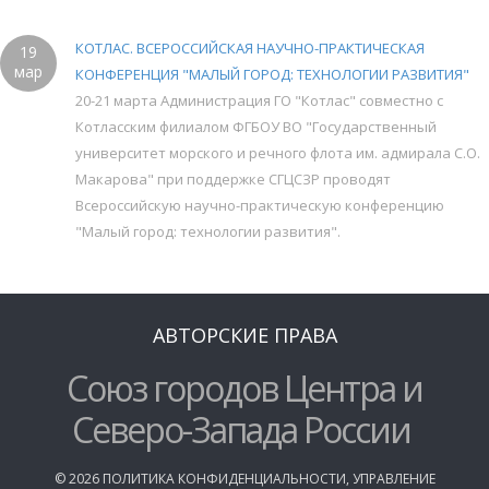
КОТЛАС. ВСЕРОССИЙСКАЯ НАУЧНО-ПРАКТИЧЕСКАЯ
19
мар
КОНФЕРЕНЦИЯ "МАЛЫЙ ГОРОД: ТЕХНОЛОГИИ РАЗВИТИЯ"
20-21 марта Администрация ГО "Котлас" совместно с
Котласским филиалом ФГБОУ ВО "Государственный
университет морского и речного флота им. адмирала С.О.
Макарова" при поддержке СГЦСЗР проводят
Всероссийскую научно-практическую конференцию
"Малый город: технологии развития".
АВТОРСКИЕ ПРАВА
Союз городов Центра и
Северо-Запада России
©
2026
ПОЛИТИКА КОНФИДЕНЦИАЛЬНОСТИ
,
УПРАВЛЕНИЕ