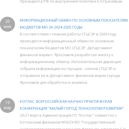
Президента РФ по внутренней политике Е.Н.Грачёвым.
ИНФОРМАЦИОННЫЙ ОБМЕН ПО ОСНОВНЫМ ПОКАЗАТЕЛЯМ
20
мая
БЮДЖЕТОВ МО ЗА 2024-2025 ГОДЫ
В соответствии с планом работы СГЦСЗР в 2026 году
проводится информационный обмен по основным
показателям бюджетов МО СГЦСЗР. Департамент
финансов мэрии г. Ярославля разработал анкету к
информационному обмену. Исполнительная дирекция
собрала информацию из городов - членов СГЦСЗР и
отправила её в Департамент финансов мэрии города
Ярославля для обработки и анализа.
КОТЛАС. ВСЕРОССИЙСКАЯ НАУЧНО-ПРАКТИЧЕСКАЯ
19
мар
КОНФЕРЕНЦИЯ "МАЛЫЙ ГОРОД: ТЕХНОЛОГИИ РАЗВИТИЯ"
20-21 марта Администрация ГО "Котлас" совместно с
Котласским филиалом ФГБОУ ВО "Государственный
университет морского и речного флота им. адмирала С.О.