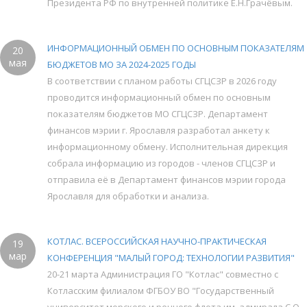
Президента РФ по внутренней политике Е.Н.Грачёвым.
ИНФОРМАЦИОННЫЙ ОБМЕН ПО ОСНОВНЫМ ПОКАЗАТЕЛЯМ
20
мая
БЮДЖЕТОВ МО ЗА 2024-2025 ГОДЫ
В соответствии с планом работы СГЦСЗР в 2026 году
проводится информационный обмен по основным
показателям бюджетов МО СГЦСЗР. Департамент
финансов мэрии г. Ярославля разработал анкету к
информационному обмену. Исполнительная дирекция
собрала информацию из городов - членов СГЦСЗР и
отправила её в Департамент финансов мэрии города
Ярославля для обработки и анализа.
КОТЛАС. ВСЕРОССИЙСКАЯ НАУЧНО-ПРАКТИЧЕСКАЯ
19
мар
КОНФЕРЕНЦИЯ "МАЛЫЙ ГОРОД: ТЕХНОЛОГИИ РАЗВИТИЯ"
20-21 марта Администрация ГО "Котлас" совместно с
Котласским филиалом ФГБОУ ВО "Государственный
университет морского и речного флота им. адмирала С.О.