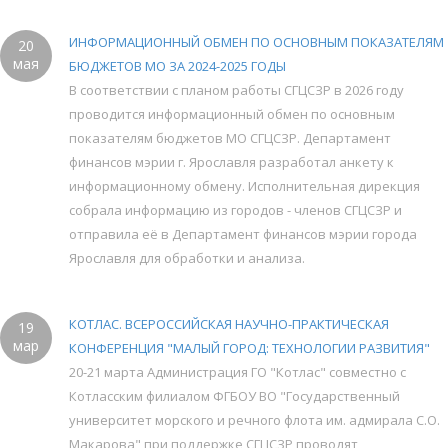
ИНФОРМАЦИОННЫЙ ОБМЕН ПО ОСНОВНЫМ ПОКАЗАТЕЛЯМ
20
мая
БЮДЖЕТОВ МО ЗА 2024-2025 ГОДЫ
В соответствии с планом работы СГЦСЗР в 2026 году
проводится информационный обмен по основным
показателям бюджетов МО СГЦСЗР. Департамент
финансов мэрии г. Ярославля разработал анкету к
информационному обмену. Исполнительная дирекция
собрала информацию из городов - членов СГЦСЗР и
отправила её в Департамент финансов мэрии города
Ярославля для обработки и анализа.
КОТЛАС. ВСЕРОССИЙСКАЯ НАУЧНО-ПРАКТИЧЕСКАЯ
19
мар
КОНФЕРЕНЦИЯ "МАЛЫЙ ГОРОД: ТЕХНОЛОГИИ РАЗВИТИЯ"
20-21 марта Администрация ГО "Котлас" совместно с
Котласским филиалом ФГБОУ ВО "Государственный
университет морского и речного флота им. адмирала С.О.
Макарова" при поддержке СГЦСЗР проводят