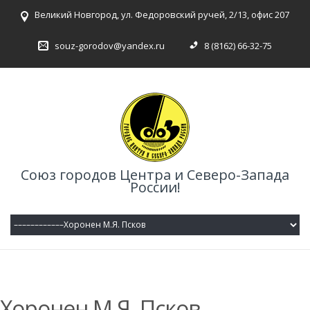
Великий Новгород, ул. Федоровский ручей, 2/13, офис 207
souz-gorodov@yandex.ru
8 (8162) 66-32-75
Союз городов Центра и Северо-Запада
России!
Хоронен М.Я. Псков