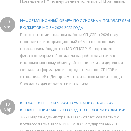
Президента РФ по внутренней политике Е.Н.Грачёвым.
ИНФОРМАЦИОННЫЙ ОБМЕН ПО ОСНОВНЫМ ПОКАЗАТЕЛЯМ
20
мая
БЮДЖЕТОВ МО ЗА 2024-2025 ГОДЫ
В соответствии с планом работы СГЦСЗР в 2026 году
проводится информационный обмен по основным
показателям бюджетов МО СГЦСЗР. Департамент
финансов мэрии г. Ярославля разработал анкету к
информационному обмену. Исполнительная дирекция
собрала информацию из городов - членов СГЦСЗР и
отправила её в Департамент финансов мэрии города
Ярославля для обработки и анализа.
КОТЛАС. ВСЕРОССИЙСКАЯ НАУЧНО-ПРАКТИЧЕСКАЯ
19
мар
КОНФЕРЕНЦИЯ "МАЛЫЙ ГОРОД: ТЕХНОЛОГИИ РАЗВИТИЯ"
20-21 марта Администрация ГО "Котлас" совместно с
Котласским филиалом ФГБОУ ВО "Государственный
университет морского и речного флота им. адмирала С.О.