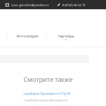
souz-gorodov@yandex.ru
8 (8162) 66-32-75
Фотогалерея
Партнеры
Смотрите также
о выборах Президента СГЦСЗР
о выборах вице-президента