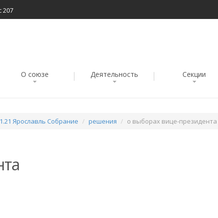
с 207
О союзе
Деятельность
Секции
11.21 Ярославль Собрание
решения
о выборах вице-президента
нта