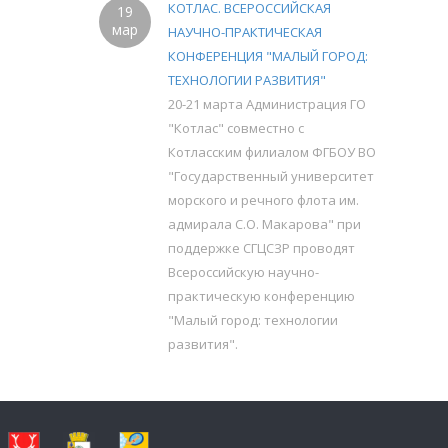
КОТЛАС. ВСЕРОССИЙСКАЯ
19
мар
НАУЧНО-ПРАКТИЧЕСКАЯ
КОНФЕРЕНЦИЯ "МАЛЫЙ ГОРОД:
ТЕХНОЛОГИИ РАЗВИТИЯ"
20-21 марта Администрация ГО
"Котлас" совместно с
Котласским филиалом ФГБОУ ВО
"Государственный университет
морского и речного флота им.
адмирала С.О. Макарова" при
поддержке СГЦСЗР проводят
Всероссийскую научно-
практическую конференцию
"Малый город: технологии
развития".