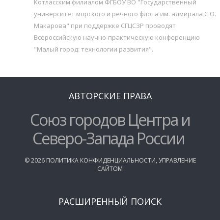
Котласским филиалом ФГБОУ ВО "Государственный
университет морского и речного флота им. адмирала С.О.
Макарова" при поддержке СГЦСЗР проводят
Всероссийскую научно-практическую конференцию
"Малый город: технологии развития".
АВТОРСКИЕ ПРАВА
Союз городов Центра и
Северо-Запада России
©
2026
ПОЛИТИКА КОНФИДЕНЦИАЛЬНОСТИ
,
УПРАВЛЕНИЕ
САЙТОМ
РАСШИРЕННЫЙ ПОИСК