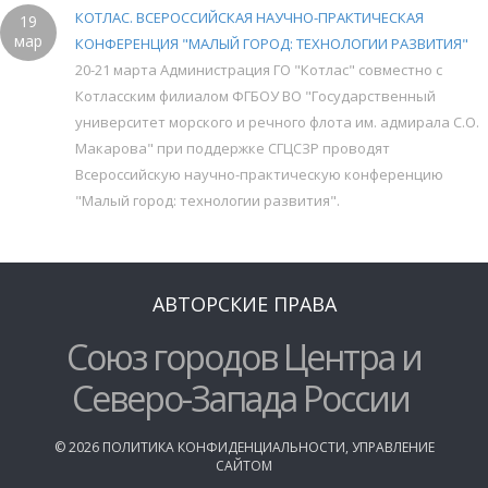
КОТЛАС. ВСЕРОССИЙСКАЯ НАУЧНО-ПРАКТИЧЕСКАЯ
19
мар
КОНФЕРЕНЦИЯ "МАЛЫЙ ГОРОД: ТЕХНОЛОГИИ РАЗВИТИЯ"
20-21 марта Администрация ГО "Котлас" совместно с
Котласским филиалом ФГБОУ ВО "Государственный
университет морского и речного флота им. адмирала С.О.
Макарова" при поддержке СГЦСЗР проводят
Всероссийскую научно-практическую конференцию
"Малый город: технологии развития".
АВТОРСКИЕ ПРАВА
Союз городов Центра и
Северо-Запада России
©
2026
ПОЛИТИКА КОНФИДЕНЦИАЛЬНОСТИ
,
УПРАВЛЕНИЕ
САЙТОМ