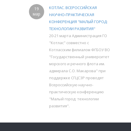
КОТЛАС. ВСЕРОССИЙСКАЯ
19
мар
НАУЧНО-ПРАКТИЧЕСКАЯ
КОНФЕРЕНЦИЯ "МАЛЫЙ ГОРОД:
ТЕХНОЛОГИИ РАЗВИТИЯ"
20-21 марта Администрация ГО
"Котлас" совместно с
Котласским филиалом ФГБОУ ВО
"Государственный университет
морского и речного флота им.
адмирала С.О. Макарова" при
поддержке СГЦСЗР проводят
Всероссийскую научно-
практическую конференцию
"Малый город: технологии
развития".