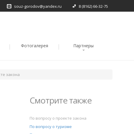
souz-gorodov@yandex.ru
8 (8162) 66-32-75
Фотогалерея
Партнеры
кте закона
Смотрите также
По вопросу о проекте закона
По вопросу о туризме