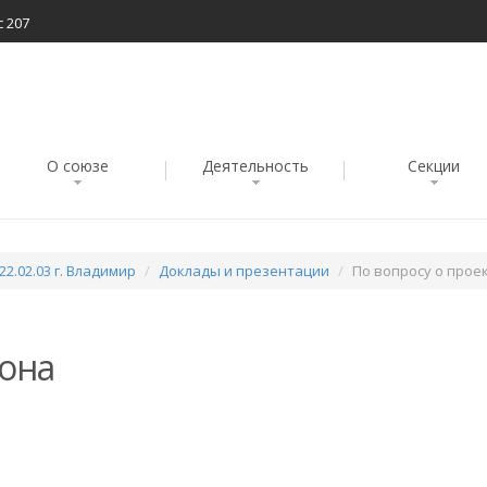
с 207
О союзе
Деятельность
Секции
22.02.03 г. Владимир
Доклады и презентации
По вопросу о прое
кона