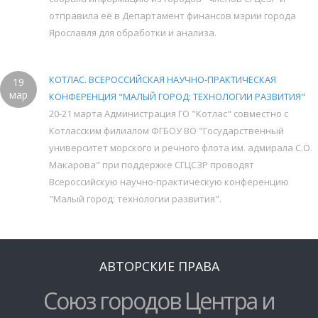
отправила её в Департамент финансов мэрии города
Ярославля для обработки и анализа.
КОТЛАС. ВСЕРОССИЙСКАЯ НАУЧНО-ПРАКТИЧЕСКАЯ
19
мар
КОНФЕРЕНЦИЯ "МАЛЫЙ ГОРОД: ТЕХНОЛОГИИ РАЗВИТИЯ"
20-21 марта Администрация ГО "Котлас" совместно с
Котласским филиалом ФГБОУ ВО "Государственный
университет морского и речного флота им. адмирала С.О.
Макарова" при поддержке СГЦСЗР проводят
Всероссийскую научно-практическую конференцию
"Малый город: технологии развития".
АВТОРСКИЕ ПРАВА
Союз городов Центра и