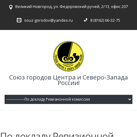
Великий Новгород, ул. Федоровский ручей, 2/13, офис 207
souz-gorodov@yandex.ru
8 (8162) 66-32-75
Союз городов Центра и Северо-Запада
России!
По докладу Ревизионной