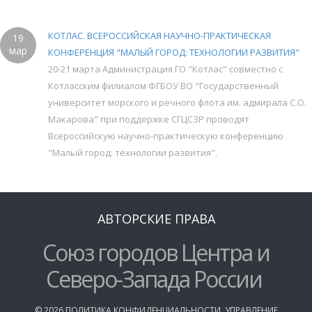
КОТЛАС. ВСЕРОССИЙСКАЯ НАУЧНО-ПРАКТИЧЕСКАЯ
19
мар
КОНФЕРЕНЦИЯ "МАЛЫЙ ГОРОД: ТЕХНОЛОГИИ РАЗВИТИЯ"
20-21 марта Администрация ГО "Котлас" совместно с
Котласским филиалом ФГБОУ ВО "Государственный
университет морского и речного флота им. адмирала С.О.
Макарова" при поддержке СГЦСЗР проводят
Всероссийскую научно-практическую конференцию
"Малый город: технологии развития".
АВТОРСКИЕ ПРАВА
Союз городов Центра и
Северо-Запада России
©
2026
ПОЛИТИКА КОНФИДЕНЦИАЛЬНОСТИ
,
УПРАВЛЕНИЕ