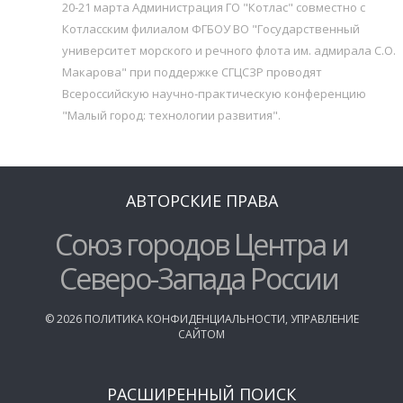
20-21 марта Администрация ГО "Котлас" совместно с
Котласским филиалом ФГБОУ ВО "Государственный
университет морского и речного флота им. адмирала С.О.
Макарова" при поддержке СГЦСЗР проводят
Всероссийскую научно-практическую конференцию
"Малый город: технологии развития".
АВТОРСКИЕ ПРАВА
Союз городов Центра и
Северо-Запада России
©
2026
ПОЛИТИКА КОНФИДЕНЦИАЛЬНОСТИ
,
УПРАВЛЕНИЕ
САЙТОМ
РАСШИРЕННЫЙ ПОИСК