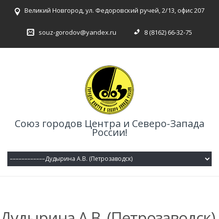
Великий Новгород, ул. Федоровский ручей, 2/13, офис 207
souz-gorodov@yandex.ru
8 (8162) 66-32-75
Союз городов Центра и Северо-Запада
России!
Дудырина А.В. (Петрозаводск)