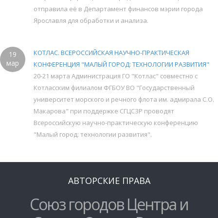
отправила её в Департамент финансов мэрии города
Ярославля для обработки и анализа.
КОТЛАС. ВСЕРОССИЙСКАЯ НАУЧНО-ПРАКТИЧЕСКАЯ
19
мар
КОНФЕРЕНЦИЯ "МАЛЫЙ ГОРОД: ТЕХНОЛОГИИ РАЗВИТИЯ"
20-21 марта Администрация ГО "Котлас" совместно с
Котласским филиалом ФГБОУ ВО "Государственный
университет морского и речного флота им. адмирала С.О.
Макарова" при поддержке СГЦСЗР проводят
Всероссийскую научно-практическую конференцию
"Малый город: технологии развития".
АВТОРСКИЕ ПРАВА
Союз городов Центра и