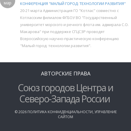
мар
КОНФЕРЕНЦИЯ "МАЛЫЙ ГОРОД: ТЕХНОЛОГИИ РАЗВИТИЯ"
20-21 марта Администрация ГО "Котлас" совместно с
Котласским филиалом ФГБОУ ВО "Государственный
университет морского и речного флота им. адмирала С.О.
Макарова" при поддержке СГЦСЗР проводят
Всероссийскую научно-практическую конференцию
"Малый город: технологии развития".
АВТОРСКИЕ ПРАВА
Союз городов Центра и
Северо-Запада России
©
2026
ПОЛИТИКА КОНФИДЕНЦИАЛЬНОСТИ
,
УПРАВЛЕНИЕ
САЙТОМ