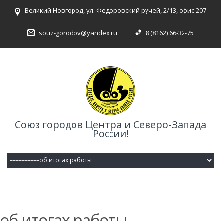
Великий Новгород, ул. Федоровский ручей, 2/13, офис 207
souz-gorodov@yandex.ru
8 (8162) 66-32-75
Союз городов Центра и Северо-Запада
России!
об итогах работы