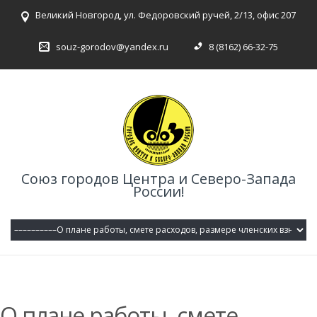
Великий Новгород, ул. Федоровский ручей, 2/13, офис 207
souz-gorodov@yandex.ru
8 (8162) 66-32-75
Союз городов Центра и Северо-Запада
России!
О плане работы, смете