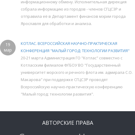
информационному обмену. Исполнительная дирекция
собрала информацию из городов - членов СГЦСЗР и
отправила её в Департамент финансов мэрии города
Ярославля для обработки и анализа.
КОТЛАС. ВСЕРОССИЙСКАЯ НАУЧНО-ПРАКТИЧЕСКАЯ
19
мар
КОНФЕРЕНЦИЯ "МАЛЫЙ ГОРОД: ТЕХНОЛОГИИ РАЗВИТИЯ"
20-21 марта Администрация ГО "Котлас" совместно с
Котласским филиалом ФГБОУ ВО "Государственный
университет морского и речного флота им. адмирала С.О.
Макарова" при поддержке СГЦСЗР проводят
Всероссийскую научно-практическую конференцию
"Малый город: технологии развития".
АВТОРСКИЕ ПРАВА