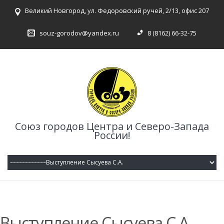
Великий Новгород, ул. Федоровский ручей, 2/13, офис 207
souz-gorodov@yandex.ru
8 (8162) 66-32-75
Союз городов Центра и Северо-Запада
России!
Выступление Сысуева С.А.