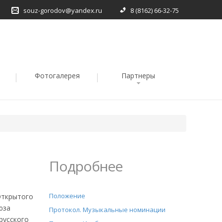
souz-gorodov@yandex.ru
8 (8162) 66-32-75
Фотогалерея
Партнеры
Подробнее
Положение
Открытого
юза
Протокол. Музыкальные номинации
русского