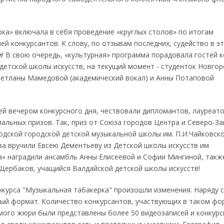
ка» включала в себя проведение «круглых столов» по итогам
й конкурсантов. К слову, по отзывам последних, судейство в эт
! В свою очередь, «культурная» программа порадовала гостей к
етской школы искусств, на текущий момент - студенток Новгор
ветланы Мамедовой (академический вокал) и Анны Потаповой
й вечером конкурсного дня, чествовали дипломантов, лауреат
иальных призов. Так, приз от Союза городов Центра и Северо-З
одской городской детской музыкальной школы им. П.И.Чайковско
ва вручили Евсею Дементьеву из Детской школы искусств им
а» наградили ансамбль Анны Елисеевой и Софии Мингиной, такж
Щербаков, учащийся Валдайской детской школы искусств!
нкурса "Музыкальная табакерка" произошли изменения. Наряду с
ный формат. Количество конкурсантов, участвующих в таком фо
аемого жюри были представлены более 50 видеозаписей и конкур