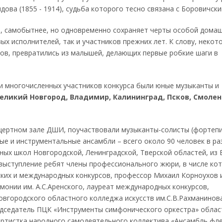
ова (1855 - 1914), судьба которого тесно связана с Боровичски
че, самобытнее, но одновременно сохраняет черты особой дома
ых исполнителей, так и участников прежних лет. К слову, некот
ров, превратились из малышей, делающих первые робкие шаги в
ди многочисленных участников конкурса были юные музыканты и
еликий Новгород, Владимир, Калининград, Псков, Смолен
нцертном зале ДШИ, поучаствовали музыканты-солисты (фортеп
ые и инструментальные ансамбли – всего около 90 человек в ра
ьных школ Новгородской, Ленинградской, Тверской областей, из
 выступление ребят члены профессионального жюри, в числе ко
йских и международных конкурсов, профессор Михаил Корноухов 
монии им. А.С.Аренского, лауреат международных конкурсов,
вгородского областного колледжа искусств им.С.В.Рахманинов
редседатель ПЦК «Инструменты симфонического оркестра» облас
артистка народного самодеятельного коллектива «Ансамбль фл