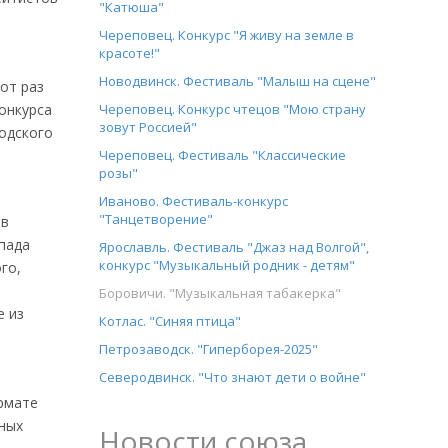
"Катюша"
Череповец. Конкурс "Я живу на земле в
красоте!"
Новодвинск. Фестиваль "Малыш на сцене"
от раз
онкурса
Череповец. Конкурс чтецов "Мою страну
зовут Россией"
одского
Череповец. Фестиваль "Классические
розы"
Иваново. Фестиваль-конкурс
"Танцетворение"
ов
апада
Ярославль. Фестиваль "Джаз над Волгой",
конкурс "Музыкальный родник - детям"
го,
Боровичи. "Музыкальная табакерка"
е из
Котлас. "Синяя птица"
Петрозаводск. "Гиперборея-2025"
Северодвинск. "Что знают дети о войне"
рмате
сных
Новости союза