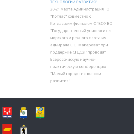
ТЕХНОЛОГИИ РАЗВИТИЯ"
20-21 марта Администрация ГО
"Котлас" совместно с
Котласским филиалом ФГБОУ ВО
"Государственный университет
морского и речного флота им.
адмирала С.О. Макарова" при
поддержке СГЦСЗР проводят
Всероссийскую научно-
практическую конференцию
"Малый город: технологии
развития".