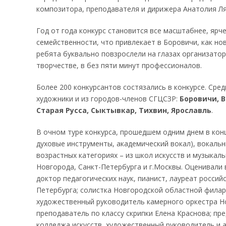
композитора, преподавателя и дирижера Анатолия Ляд
Год от года конкурс становится все масштабнее, яр
семейственности, что привлекает в Боровичи, как нов
ребята буквально повзрослели на глазах организато
творчестве, в без пяти минут профессионалов.
Более 200 конкурсантов состязались в конкурсе. Сре
художники и из городов-членов СГЦСЗР:
Боровичи, В
Старая Русса, Сыктывкар, Тихвин, Ярославль
.
В очном туре конкурса, прошедшем одним днем в ко
духовые инструменты, академический вокал), вокальн
возрастных категориях – из школ искусств и музыкал
Новгорода, Санкт-Петербурга и г.Москвы. Оценивали
доктор педагогических наук, пианист, лауреат росси
Петербурга; солистка Новгородской областной филар
художественный руководитель камерного оркестра Но
преподаватель по классу скрипки Елена Краснова; п
колледжа искусств, художественный руководитель и 