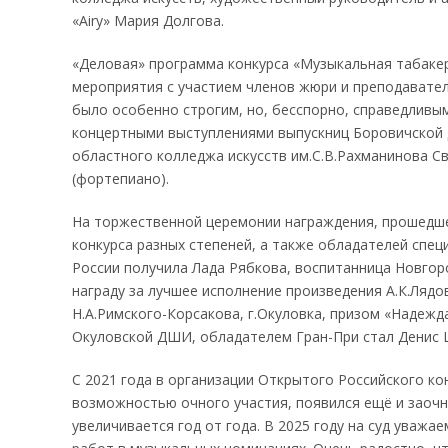
«Airy» Мария Долгова.
«Деловая» программа конкурса «Музыкальная табакер
мероприятия с участием членов жюри и преподавателе
было особенно строгим, но, бесспорно, справедливым
концертными выступлениями выпускниц Боровичской д
областного колледжа искусств им.С.В.Рахманинова С
(фортепиано).
На торжественной церемонии награждения, прошедше
конкурса разных степеней, а также обладателей спец
России получила Лада Рябкова, воспитанница Новгор
награду за лучшее исполнение произведения А.К.Лядо
Н.А.Римского-Корсакова, г.Окуловка, призом «Надежд
Окуловской ДШИ, обладателем Гран-При стал Денис 
С 2021 года в организации Открытого Российского ко
возможностью очного участия, появился ещё и заоч
увеличивается год от года. В 2025 году на суд уваж