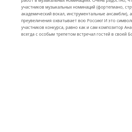
работ в музыкальных номинациях. Очень радостно, чт
участников музыкальных номинаций (фортепиано, стр
академический вокал, инструментальные ансамбли), 
преувеличения охватывает всю Россию! И это символ
участников конкурса, равно как и сам композитор Ан
всегда с особым трепетом встречал гостей в своей 