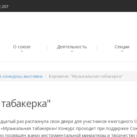
с 207
О союзе
Деятельность
Секции
, конкурсы, выставки
Боровичи. "Музыкальная табакерка"
 табакерка"
адцатый раз распахнула свои двери для участников ежегодного 
 «Музыкальная табакерка»! Конкурс проходит при поддержке Со
но посвящён жанру инструментальной миниатюры и творчеству 