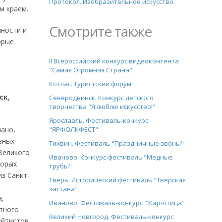
Протокол. Изобразительное искусство
м краем.
Смотрите также
шности и
орые
II Всероссийский конкурс видеоконтента
"Самая Огромная Страна"
Котлас. Туристский форум
ск,
Северодвинск. Конкурс детского
творчества "Я люблю искусство!"
Ярославль. Фестиваль-конкурс
иано,
"ЯРФОЛКФЕСТ"
зных
Тихвин. Фестиваль "Праздничные звоны"
 Великого
Иваново. Конкурс-фестиваль "Медные
торых
трубы"
из Санкт-
Тверь. Исторический фестиваль "Тверская
застава"
а,
Иваново. Фестиваль-конкурс "Жар-птица"
тного
Великий Новгород. Фестиваль-конкурс
ейтистов