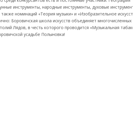
о среди конкурсантов есть и постоянные участники. География
унные инструменты, народные инструменты, духовые инструмен
а также номинаций «Теория музыки» и «Изобразительное искусст
ично: Боровичская школа искусств объединяет многочисленных
атолий Лядов, в честь которого проводится «Музыкальная табак
Боровичской усадьбе Полыновка!