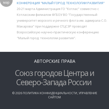
мар
КОНФЕРЕНЦИЯ "МАЛЫЙ ГОРОД: ТЕХНОЛОГИИ РАЗВИТИЯ"
20-21 марта Администрация ГО "Котлас" совместно с
Котласским филиалом ФГБОУ ВО "Государственный
университет морского и речного флота им. адмирала С.О.
Макарова" при поддержке СГЦСЗР проводят
Всероссийскую научно-практическую конференцию
"Малый город: технологии развития".
АВТОРСКИЕ ПРАВА
Союз городов Центра и
Северо-Запада России
©
2026
ПОЛИТИКА КОНФИДЕНЦИАЛЬНОСТИ
,
УПРАВЛЕНИЕ
САЙТОМ