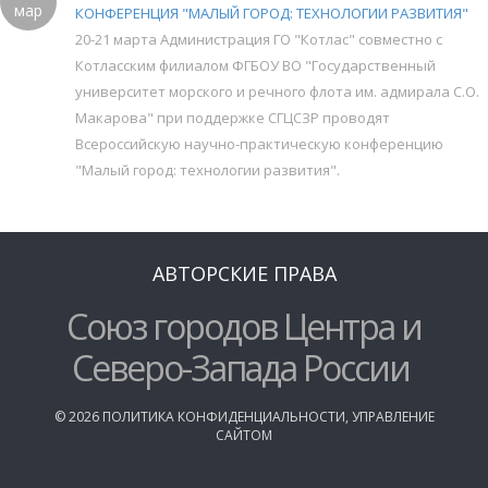
мар
КОНФЕРЕНЦИЯ "МАЛЫЙ ГОРОД: ТЕХНОЛОГИИ РАЗВИТИЯ"
20-21 марта Администрация ГО "Котлас" совместно с
Котласским филиалом ФГБОУ ВО "Государственный
университет морского и речного флота им. адмирала С.О.
Макарова" при поддержке СГЦСЗР проводят
Всероссийскую научно-практическую конференцию
"Малый город: технологии развития".
АВТОРСКИЕ ПРАВА
Союз городов Центра и
Северо-Запада России
©
2026
ПОЛИТИКА КОНФИДЕНЦИАЛЬНОСТИ
,
УПРАВЛЕНИЕ
САЙТОМ