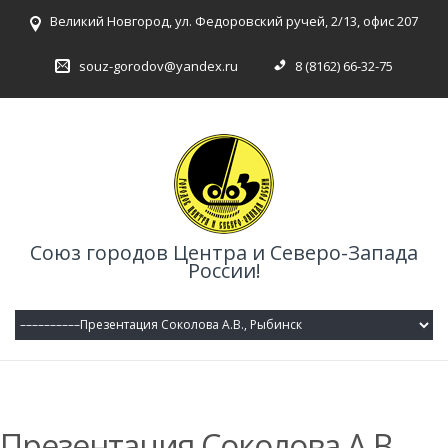
Великий Новгород, ул. Федоровский ручей, 2/13, офис 207
souz-gorodov@yandex.ru
8 (8162) 66-32-75
Союз городов Центра и Северо-Запада
России!
Презентация Соколова А.В.,