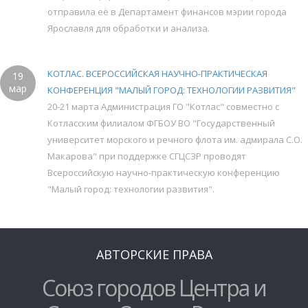
отправила её в Департамент финансов мэрии города
Ярославля для обработки и анализа.
КОТЛАС. ВСЕРОССИЙСКАЯ НАУЧНО-ПРАКТИЧЕСКАЯ
19
мар
КОНФЕРЕНЦИЯ "МАЛЫЙ ГОРОД: ТЕХНОЛОГИИ РАЗВИТИЯ"
20-21 марта Администрация ГО "Котлас" совместно с
Котласским филиалом ФГБОУ ВО "Государственный
университет морского и речного флота им. адмирала С.О.
Макарова" при поддержке СГЦСЗР проводят
Всероссийскую научно-практическую конференцию
"Малый город: технологии развития".
АВТОРСКИЕ ПРАВА
Союз городов Центра и