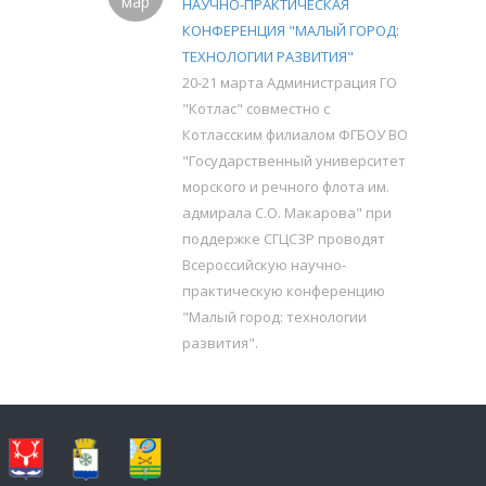
мар
НАУЧНО-ПРАКТИЧЕСКАЯ
КОНФЕРЕНЦИЯ "МАЛЫЙ ГОРОД:
ТЕХНОЛОГИИ РАЗВИТИЯ"
20-21 марта Администрация ГО
"Котлас" совместно с
Котласским филиалом ФГБОУ ВО
"Государственный университет
морского и речного флота им.
адмирала С.О. Макарова" при
поддержке СГЦСЗР проводят
Всероссийскую научно-
практическую конференцию
"Малый город: технологии
развития".