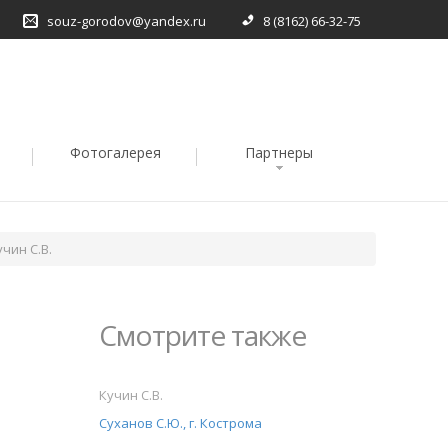
souz-gorodov@yandex.ru
8 (8162) 66-32-75
Фотогалерея
Партнеры
учин С.В.
Смотрите также
Кучин С.В.
Суханов С.Ю., г. Кострома