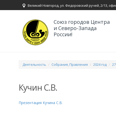
Великий Новгород, ул. Федоровский ручей, 2/13, офи
Союз городов Центра
и Северо-Запада
России!
Деятельность
Собрания, Правления
2024 год
27
Кучин С.В.
Презентация Кучина С.В.