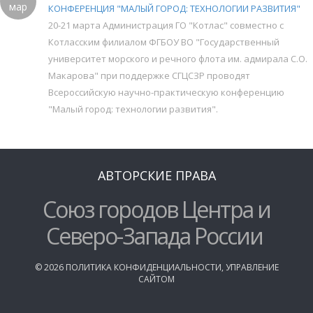
мар
КОНФЕРЕНЦИЯ "МАЛЫЙ ГОРОД: ТЕХНОЛОГИИ РАЗВИТИЯ"
20-21 марта Администрация ГО "Котлас" совместно с
Котласским филиалом ФГБОУ ВО "Государственный
университет морского и речного флота им. адмирала С.О.
Макарова" при поддержке СГЦСЗР проводят
Всероссийскую научно-практическую конференцию
"Малый город: технологии развития".
АВТОРСКИЕ ПРАВА
Союз городов Центра и
Северо-Запада России
©
2026
ПОЛИТИКА КОНФИДЕНЦИАЛЬНОСТИ
,
УПРАВЛЕНИЕ
САЙТОМ