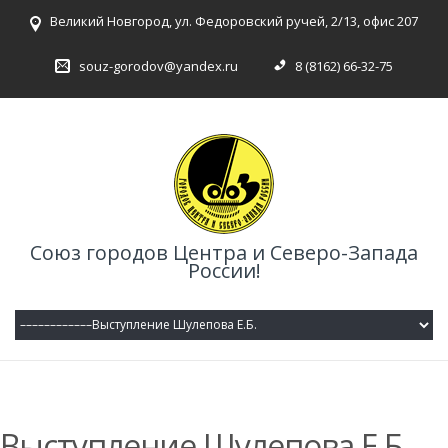
Великий Новгород, ул. Федоровский ручей, 2/13, офис 207
souz-gorodov@yandex.ru
8 (8162) 66-32-75
Союз городов Центра и Северо-Запада
России!
Выступление Шулепова Е.Б.