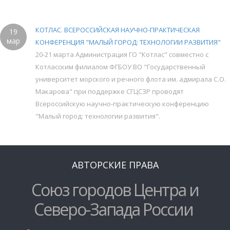
КОТЛАС. ВСЕРОССИЙСКАЯ НАУЧНО-ПРАКТИЧЕСКАЯ
19
мар
КОНФЕРЕНЦИЯ "МАЛЫЙ ГОРОД: ТЕХНОЛОГИИ РАЗВИТИЯ"
20-21 марта Администрация ГО "Котлас" совместно с
Котласским филиалом ФГБОУ ВО "Государственный
университет морского и речного флота им. адмирала С.О.
Макарова" при поддержке СГЦСЗР проводят
Всероссийскую научно-практическую конференцию
"Малый город: технологии развития".
АВТОРСКИЕ ПРАВА
Союз городов Центра и
Северо-Запада России