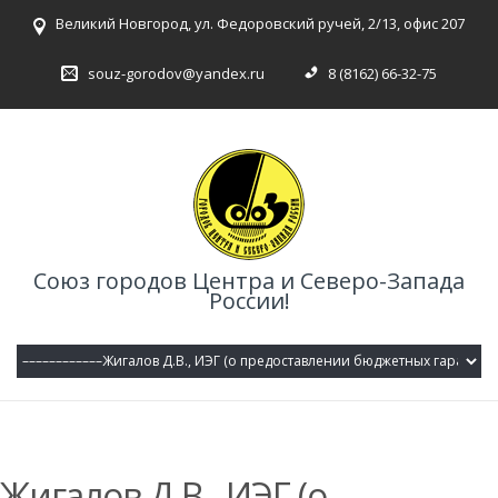
Великий Новгород, ул. Федоровский ручей, 2/13, офис 207
souz-gorodov@yandex.ru
8 (8162) 66-32-75
Союз городов Центра и Северо-Запада
России!
Жигалов Д.В., ИЭГ (о