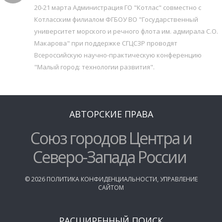
20-21 марта Администрация ГО "Котлас" совместно с
Котласским филиалом ФГБОУ ВО "Государственный
университет морского и речного флота им. адмирала С.О.
Макарова" при поддержке СГЦСЗР проводят
Всероссийскую научно-практическую конференцию
"Малый город: технологии развития".
АВТОРСКИЕ ПРАВА
Союз городов Центра и
Северо-Запада России
©
2026
ПОЛИТИКА КОНФИДЕНЦИАЛЬНОСТИ
,
УПРАВЛЕНИЕ
САЙТОМ
РАСШИРЕННЫЙ ПОИСК