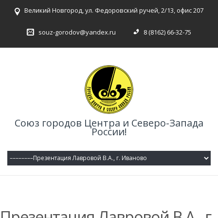
Великий Новгород, ул. Федоровский ручей, 2/13, офис 207
souz-gorodov@yandex.ru
8 (8162) 66-32-75
Союз городов Центра и Северо-Запада
России!
Презентация Лавровой В.А., г.