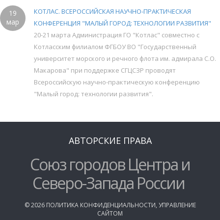
КОТЛАС. ВСЕРОССИЙСКАЯ НАУЧНО-ПРАКТИЧЕСКАЯ
19
мар
КОНФЕРЕНЦИЯ "МАЛЫЙ ГОРОД: ТЕХНОЛОГИИ РАЗВИТИЯ"
20-21 марта Администрация ГО "Котлас" совместно с
Котласским филиалом ФГБОУ ВО "Государственный
университет морского и речного флота им. адмирала С.О.
Макарова" при поддержке СГЦСЗР проводят
Всероссийскую научно-практическую конференцию
"Малый город: технологии развития".
АВТОРСКИЕ ПРАВА
Союз городов Центра и
Северо-Запада России
©
2026
ПОЛИТИКА КОНФИДЕНЦИАЛЬНОСТИ
,
УПРАВЛЕНИЕ
САЙТОМ