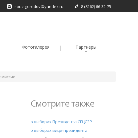
souz-gorodov@yandex.ru
8 (8162) 66-32-75
Фотогалерея
Партнеры
омиссии
Смотрите также
о выборах Президента СГЦСЗР
о выборах вице-президента