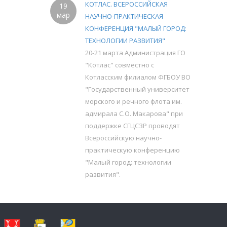
КОТЛАС. ВСЕРОССИЙСКАЯ
19
мар
НАУЧНО-ПРАКТИЧЕСКАЯ
КОНФЕРЕНЦИЯ "МАЛЫЙ ГОРОД:
ТЕХНОЛОГИИ РАЗВИТИЯ"
20-21 марта Администрация ГО
"Котлас" совместно с
Котласским филиалом ФГБОУ ВО
"Государственный университет
морского и речного флота им.
адмирала С.О. Макарова" при
поддержке СГЦСЗР проводят
Всероссийскую научно-
практическую конференцию
"Малый город: технологии
развития".