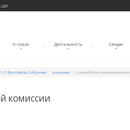
с 207
О союзе
Деятельность
Секции
11.21 Ярославль Собрание
решения
о довыборах ревизионной к
ой комиссии