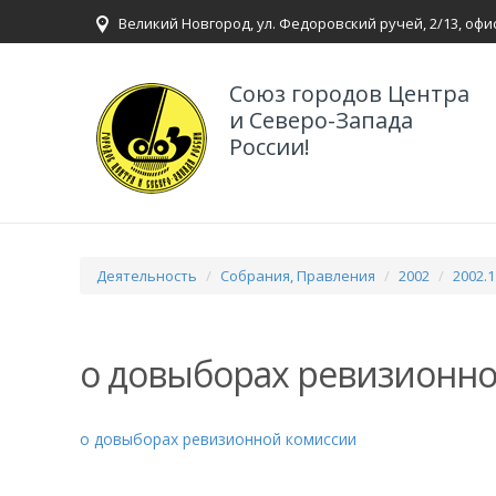
Великий Новгород, ул. Федоровский ручей, 2/13, офи
Союз городов Центра
и Северо-Запада
России!
Деятельность
Собрания, Правления
2002
2002.
о довыборах ревизионн
о довыборах ревизионной комиссии