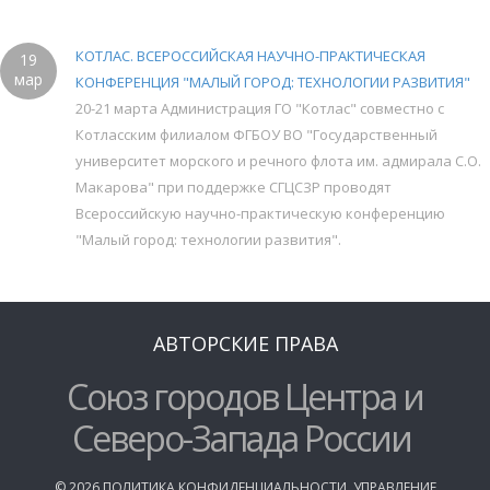
КОТЛАС. ВСЕРОССИЙСКАЯ НАУЧНО-ПРАКТИЧЕСКАЯ
19
мар
КОНФЕРЕНЦИЯ "МАЛЫЙ ГОРОД: ТЕХНОЛОГИИ РАЗВИТИЯ"
20-21 марта Администрация ГО "Котлас" совместно с
Котласским филиалом ФГБОУ ВО "Государственный
университет морского и речного флота им. адмирала С.О.
Макарова" при поддержке СГЦСЗР проводят
Всероссийскую научно-практическую конференцию
"Малый город: технологии развития".
АВТОРСКИЕ ПРАВА
Союз городов Центра и
Северо-Запада России
©
2026
ПОЛИТИКА КОНФИДЕНЦИАЛЬНОСТИ
,
УПРАВЛЕНИЕ