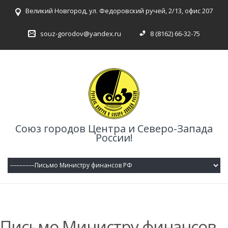
Великий Новгород, ул. Федоровский ручей, 2/13, офис 207
souz-gorodov@yandex.ru
8 (8162) 66-32-75
Союз городов Центра и Северо-Запада
России!
Письмо Министру финансов