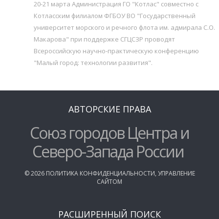
20-21 марта Администрация ГО "Котлас" совместно с
Котласским филиалом ФГБОУ ВО "Государственный
университет морского и речного флота им. адмирала С.О.
Макарова" при поддержке СГЦСЗР проводят
Всероссийскую научно-практическую конференцию
"Малый город: технологии развития".
АВТОРСКИЕ ПРАВА
Союз городов Центра и
Северо-Запада России
©
2026
ПОЛИТИКА КОНФИДЕНЦИАЛЬНОСТИ
,
УПРАВЛЕНИЕ
САЙТОМ
РАСШИРЕННЫЙ ПОИСК