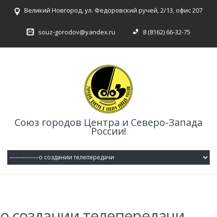
Великий Новгород, ул. Федоровский ручей, 2/13, офис 207
souz-gorodov@yandex.ru
8 (8162) 66-32-75
Союз городов Центра и Северо-Запада
России!
о создании телепередачи