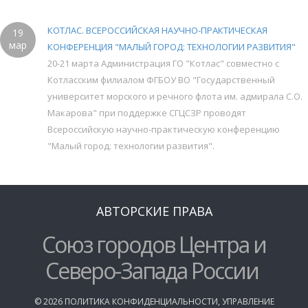
КОТЛАС. ВСЕРОССИЙСКАЯ НАУЧНО-ПРАКТИЧЕСКАЯ
19
мар
КОНФЕРЕНЦИЯ "МАЛЫЙ ГОРОД: ТЕХНОЛОГИИ РАЗВИТИЯ"
20-21 марта Администрация ГО "Котлас" совместно с
Котласским филиалом ФГБОУ ВО "Государственный
университет морского и речного флота им. адмирала С.О.
Макарова" при поддержке СГЦСЗР проводят
Всероссийскую научно-практическую конференцию
"Малый город: технологии развития".
АВТОРСКИЕ ПРАВА
Союз городов Центра и
Северо-Запада России
©
2026
ПОЛИТИКА КОНФИДЕНЦИАЛЬНОСТИ
,
УПРАВЛЕНИЕ