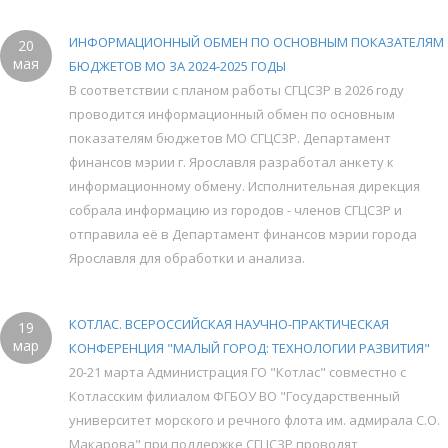
ИНФОРМАЦИОННЫЙ ОБМЕН ПО ОСНОВНЫМ ПОКАЗАТЕЛЯМ
20
мая
БЮДЖЕТОВ МО ЗА 2024-2025 ГОДЫ
В соответствии с планом работы СГЦСЗР в 2026 году
проводится информационный обмен по основным
показателям бюджетов МО СГЦСЗР. Департамент
финансов мэрии г. Ярославля разработал анкету к
информационному обмену. Исполнительная дирекция
собрала информацию из городов - членов СГЦСЗР и
отправила её в Департамент финансов мэрии города
Ярославля для обработки и анализа.
КОТЛАС. ВСЕРОССИЙСКАЯ НАУЧНО-ПРАКТИЧЕСКАЯ
19
мар
КОНФЕРЕНЦИЯ "МАЛЫЙ ГОРОД: ТЕХНОЛОГИИ РАЗВИТИЯ"
20-21 марта Администрация ГО "Котлас" совместно с
Котласским филиалом ФГБОУ ВО "Государственный
университет морского и речного флота им. адмирала С.О.
Макарова" при поддержке СГЦСЗР проводят