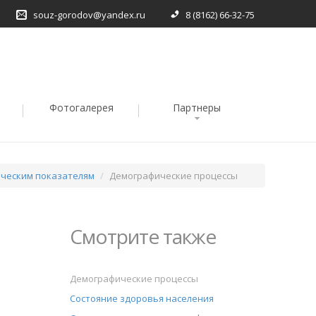
souz-gorodov@yandex.ru
8 (8162) 66-32-75
Фотогалерея
Партнеры
ическим показателям
Демографические процессы
Смотрите также
Демографические процессы
Состояние здоровья населения