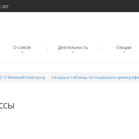
с 207
О союзе
Деятельность
Секции
02.17 Великий Новгород
Сводные таблицы по социально-демограф
ссы