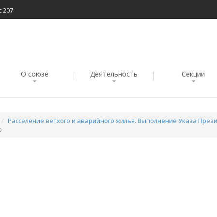
с 207
О союзе
Деятельность
Секции
Расселение ветхого и аварийного жилья. Выполнение Указа Презид
р