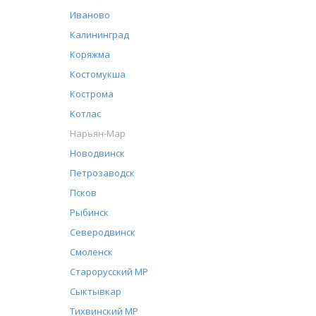
Иваново
Калининград
Коряжма
Костомукша
Кострома
Котлас
Нарьян-Мар
Новодвинск
Петрозаводск
Псков
Рыбинск
Северодвинск
Смоленск
Старорусский МР
Сыктывкар
Тихвинский МР