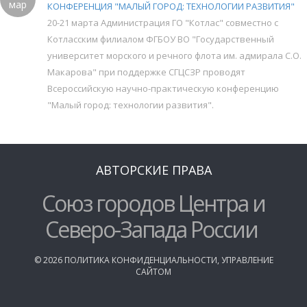
мар
КОНФЕРЕНЦИЯ "МАЛЫЙ ГОРОД: ТЕХНОЛОГИИ РАЗВИТИЯ"
20-21 марта Администрация ГО "Котлас" совместно с
Котласским филиалом ФГБОУ ВО "Государственный
университет морского и речного флота им. адмирала С.О.
Макарова" при поддержке СГЦСЗР проводят
Всероссийскую научно-практическую конференцию
"Малый город: технологии развития".
АВТОРСКИЕ ПРАВА
Союз городов Центра и
Северо-Запада России
©
2026
ПОЛИТИКА КОНФИДЕНЦИАЛЬНОСТИ
,
УПРАВЛЕНИЕ
САЙТОМ